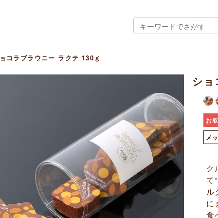
ョコラブラウニー ラクテ 130ｇ
ショ
お
メ
ク
て
ル
に
食