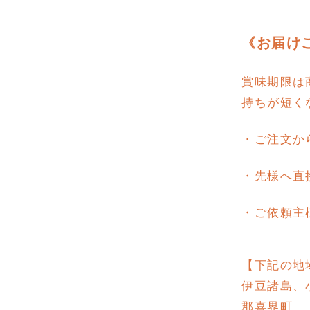
《お届け
賞味期限は
持ちが短く
・ご注文か
・先様へ直
・ご依頼主
【下記の地
伊豆諸島、
郡喜界町