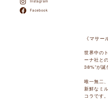
Instagram
Facebook
《マサール
世界中の
ーナ社と
38%”
が誕
唯一無二
新鮮なミ
コラです