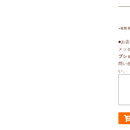
※複数
■お
メッ
プシ
問い
い。