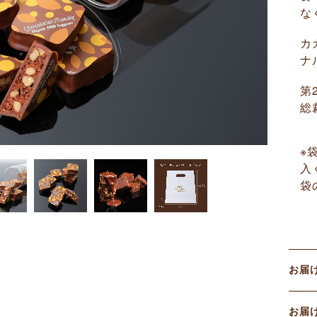
な
カ
ナ
第
総
※
入
袋
お届
お