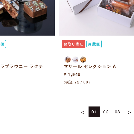
蔵便
お取り寄せ
冷蔵便
ラブラウニー ラクテ
マサール セレクション A
¥ 1,945
(税込 ¥2,100)
＜
＞
01
02
03