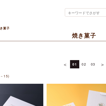
き菓子
焼き菓子
＜
＞
01
02
03
1－15)